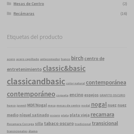
Mesas de Centro
(2)
Recámaras
(16)
Etiquetas del producto
birch
centro de
acero
acero cepillado
antecomedor
banco
classic&basic
entretenimiento
classicandbasic
contemporánea
color natural
contemporáneo
encino
espejos
coqueta
GRAFITO OSCURO
nogal
MDF/Nogal
nuez
nuez
hueso
juvenil
mesa
mesas de centro
nodal
recamara
medio
níquel satinado
plata vieja
oscuro
plata
transicional
tabaco oscuro
silla
Recamara Corcega
tradicional
transicionales
álamo