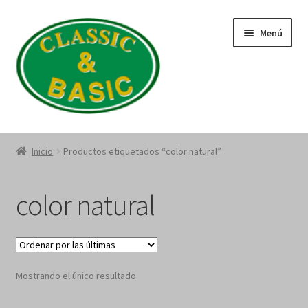
Saltar
Ir
Menú
a
al
navegación
contenido
Catálogo
Inicio
Productos etiquetados “color natural”
Quienes Somos
color natural
Política de Privacidad
Términos y Condiciones
Mostrando el único resultado