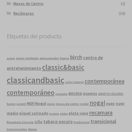
Mesas de Centro
(2)
Recámaras
(16)
Etiquetas del producto
birch
centro de
acero
acero cepillado
antecomedor
banco
classic&basic
entretenimiento
classicandbasic
contemporánea
color natural
contemporáneo
encino
espejos
coqueta
GRAFITO OSCURO
nogal
MDF/Nogal
nuez
nuez
hueso
juvenil
mesa
mesas de centro
nodal
recamara
medio
níquel satinado
plata vieja
oscuro
plata
transicional
tabaco oscuro
silla
Recamara Corcega
tradicional
transicionales
álamo