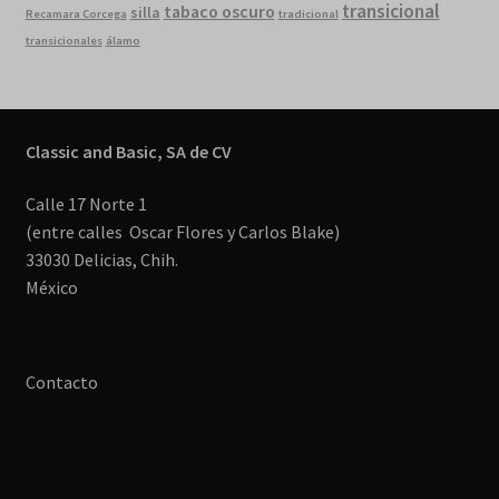
transicional
tabaco oscuro
silla
Recamara Corcega
tradicional
transicionales
álamo
Classic and Basic, SA de CV
Calle 17 Norte 1
(entre calles Oscar Flores y Carlos Blake)
33030 Delicias, Chih.
México
Contacto