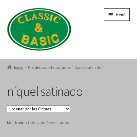
Saltar
Ir
Menú
a
al
navegación
contenido
Catálogo
Inicio
Productos etiquetados “níquel satinado”
Quienes Somos
níquel satinado
Política de Privacidad
Términos y Condiciones
Sorted
Mostrando todos los 2 resultados
by
latest