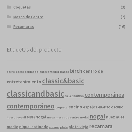
Coquetas
(3)
Mesas de Centro
(2)
Recámaras
(16)
Etiquetas del producto
birch
centro de
acero
acero cepillado
antecomedor
banco
classic&basic
entretenimiento
classicandbasic
contemporánea
color natural
contemporáneo
encino
espejos
coqueta
GRAFITO OSCURO
nogal
MDF/Nogal
nuez
nuez
hueso
juvenil
mesa
mesas de centro
nodal
recamara
medio
níquel satinado
plata vieja
oscuro
plata