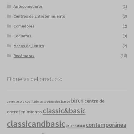
Antecomedores
(1)
Centros de Entretenimiento
(3)
Comedores
(2)
Coquetas
(3)
Mesas de Centro
(2)
Recámaras
(16)
Etiquetas del producto
birch
centro de
acero
acero cepillado
antecomedor
banco
classic&basic
entretenimiento
classicandbasic
contemporánea
color natural