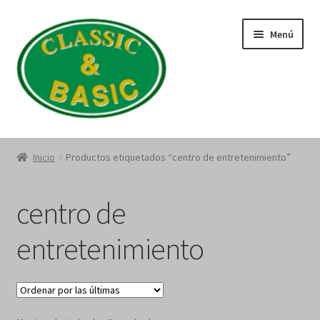
Saltar
Ir
Menú
a
al
navegación
contenido
Catálogo
Inicio
Productos etiquetados “centro de entretenimiento”
Quienes Somos
centro de
Política de Privacidad
entretenimiento
Términos y Condiciones