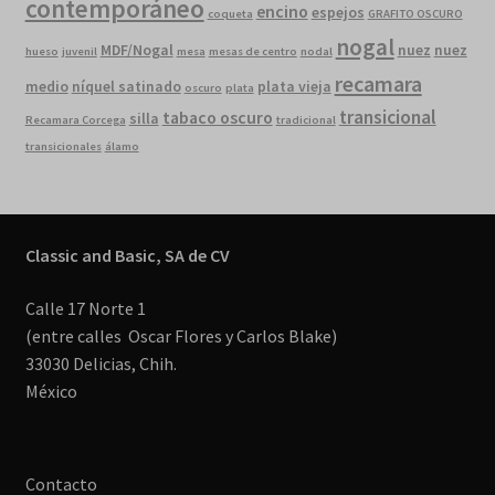
contemporáneo
encino
espejos
coqueta
GRAFITO OSCURO
nogal
MDF/Nogal
nuez
nuez
hueso
juvenil
mesa
mesas de centro
nodal
recamara
medio
níquel satinado
plata vieja
oscuro
plata
transicional
tabaco oscuro
silla
Recamara Corcega
tradicional
transicionales
álamo
Classic and Basic, SA de CV
Calle 17 Norte 1
(entre calles Oscar Flores y Carlos Blake)
33030 Delicias, Chih.
México
Contacto