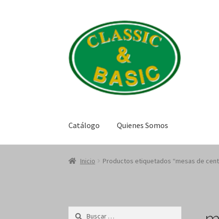
Saltar
Ir
a
al
navegación
contenido
Catálogo
Quienes Somos
Inicio
Productos etiquetados “mesas de cent
m
Buscar: