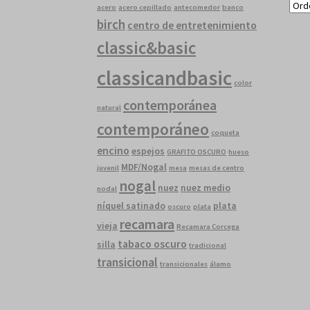
acero
acero cepillado
antecomedor
banco
birch
centro de entretenimiento
classic&basic
classicandbasic
color
contemporánea
natural
contemporáneo
coqueta
encino
espejos
GRAFITO OSCURO
hueso
MDF/Nogal
juvenil
mesa
mesas de centro
nogal
nuez
nuez medio
nodal
níquel satinado
plata
oscuro
plata
recamara
vieja
Recamara Corcega
tabaco oscuro
silla
tradicional
transicional
transicionales
álamo