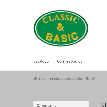
Saltar
Ir
a
al
navegación
contenido
Catálogo
Quienes Somos
Inicio
Productos etiquetados “álamo”
á
Buscar: