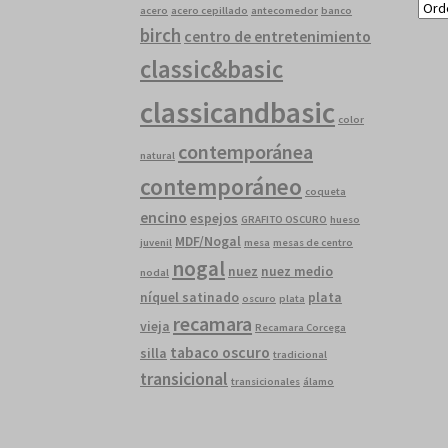
acero
acero cepillado
antecomedor
banco
birch
centro de entretenimiento
classic&basic
classicandbasic
color
contemporánea
natural
contemporáneo
coqueta
encino
espejos
GRAFITO OSCURO
hueso
MDF/Nogal
juvenil
mesa
mesas de centro
nogal
nuez
nuez medio
nodal
níquel satinado
plata
oscuro
plata
recamara
vieja
Recamara Corcega
tabaco oscuro
silla
tradicional
transicional
transicionales
álamo