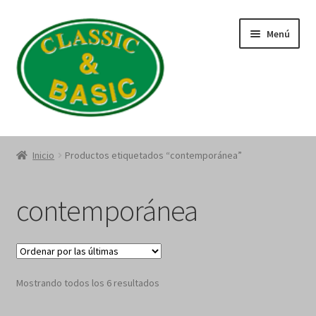
Saltar
Ir
Menú
a
al
navegación
contenido
Catálogo
Inicio
Productos etiquetados “contemporánea”
Quienes Somos
contemporánea
Política de Privacidad
Términos y Condiciones
Sorted
Mostrando todos los 6 resultados
by
latest