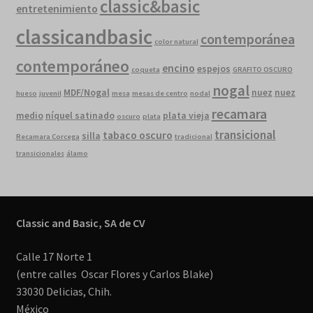
classic&basic
entretenimiento
classicandbasic
contemporánea
color natural
contemporáneo
encino
espejos
coqueta
GRAFITO OSCURO
nogal
MDF/Nogal
nuez
nuez
hueso
juvenil
mesa
mesas de centro
nodal
recamara
medio
níquel satinado
plata vieja
oscuro
plata
transicional
tabaco oscuro
silla
Recamara Corcega
tradicional
transicionales
álamo
Classic and Basic, SA de CV
Calle 17 Norte 1
(entre calles Oscar Flores y Carlos Blake)
33030 Delicias, Chih.
México