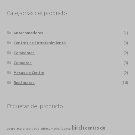
Categorías del producto
Antecomedores
(1)
Centros de Entretenimiento
(3)
Comedores
(2)
Coquetas
(3)
Mesas de Centro
(2)
Recámaras
(16)
Etiquetas del producto
birch
centro de
acero
acero cepillado
antecomedor
banco