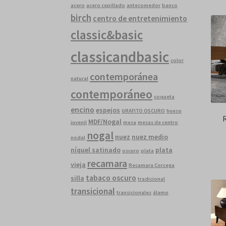
acero
acero cepillado
antecomedor
banco
birch
centro de entretenimiento
classic&basic
classicandbasic
color
contemporánea
natural
contemporáneo
coqueta
encino
espejos
GRAFITO OSCURO
hueso
MDF/Nogal
juvenil
mesa
mesas de centro
nogal
nuez
nuez medio
nodal
níquel satinado
plata
oscuro
plata
recamara
vieja
Recamara Corcega
tabaco oscuro
silla
tradicional
transicional
transicionales
álamo