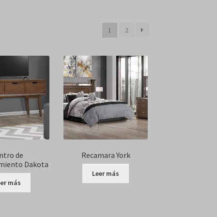
1
2
ntro de
Recamara York
miento Dakota
Leer más
eer más