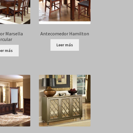
r Marsella
Antecomedor Hamilton
ircular
Leer más
eer más