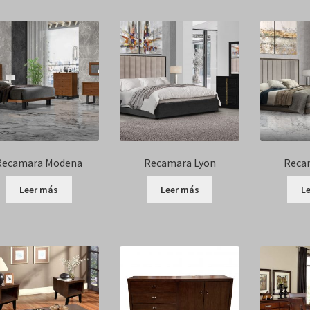
Recamara Modena
Recamara Lyon
Recam
Leer más
Leer más
L