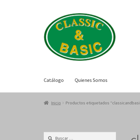
Saltar
Ir
a
al
navegación
contenido
Catálogo
Quienes Somos
Inicio
Productos etiquetados “classicandbasi
c
Buscar: