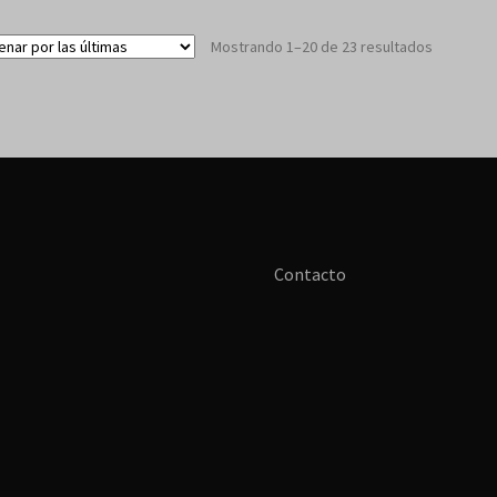
Sorted
Mostrando 1–20 de 23 resultados
by
latest
Contacto