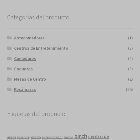
Categorías del producto
Antecomedores
(1)
Centros de Entretenimiento
(3)
Comedores
(2)
Coquetas
(3)
Mesas de Centro
(2)
Recámaras
(16)
Etiquetas del producto
birch
centro de
acero
acero cepillado
antecomedor
banco