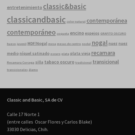
classic&basic
entretenimiento
classicandbasic
contemporánea
color natural
contemporáneo
encino
espejos
coqueta
GRAFITO OSCURO
nogal
MDF/Nogal
nuez
nuez
hueso
juvenil
mesa
mesas de centro
nodal
recamara
medio
níquel satinado
plata vieja
oscuro
plata
transicional
tabaco oscuro
silla
Recamara Corcega
tradicional
transicionales
álamo
Classic and Basic, SA de CV
Calle 17 Norte 1
(entre calles Oscar Flores y Carlos Blake)
33030 Delicias, Chih.