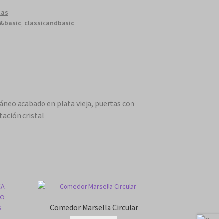
tas
c&basic
,
classicandbasic
neo acabado en plata vieja, puertas con
tación cristal
Comedor Marsella Circular