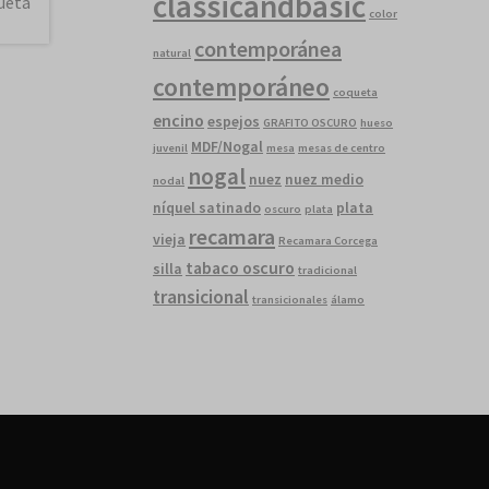
classicandbasic
color
contemporánea
natural
contemporáneo
coqueta
encino
espejos
GRAFITO OSCURO
hueso
MDF/Nogal
juvenil
mesa
mesas de centro
nogal
nuez
nuez medio
nodal
níquel satinado
plata
oscuro
plata
recamara
vieja
Recamara Corcega
tabaco oscuro
silla
tradicional
transicional
transicionales
álamo