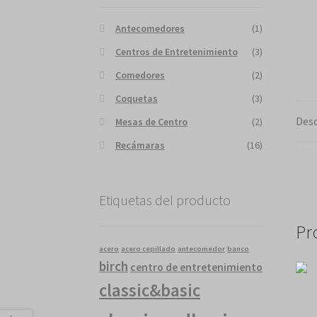
Antecomedores
(1)
Centros de Entretenimiento
(3)
Comedores
(2)
Coquetas
(3)
Desc
Mesas de Centro
(2)
Recámaras
(16)
Etiquetas del producto
Pr
acero
acero cepillado
antecomedor
banco
birch
centro de entretenimiento
classic&basic