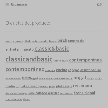
Recámaras
(16)
Etiquetas del producto
birch
centro de
acero
acero cepillado
antecomedor
banco
classic&basic
entretenimiento
classicandbasic
contemporánea
color natural
contemporáneo
encino
espejos
coqueta
GRAFITO OSCURO
nogal
MDF/Nogal
nuez
nuez
hueso
juvenil
mesa
mesas de centro
nodal
recamara
medio
níquel satinado
plata vieja
oscuro
plata
transicional
tabaco oscuro
silla
Recamara Corcega
tradicional
transicionales
álamo