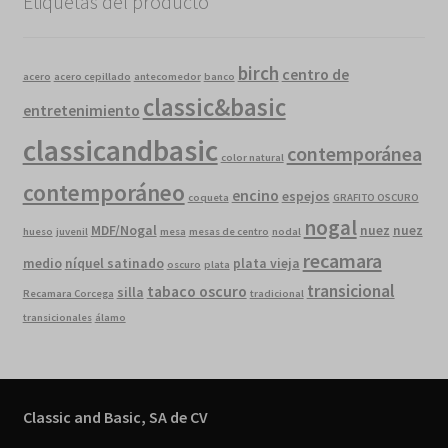
Etiquetas del producto
birch
centro de
acero
acero cepillado
antecomedor
banco
classic&basic
entretenimiento
classicandbasic
contemporánea
color natural
contemporáneo
encino
espejos
coqueta
GRAFITO OSCURO
nogal
MDF/Nogal
nuez
nuez
hueso
juvenil
mesa
mesas de centro
nodal
recamara
medio
níquel satinado
plata vieja
oscuro
plata
transicional
tabaco oscuro
silla
Recamara Corcega
tradicional
transicionales
álamo
Classic and Basic, SA de CV