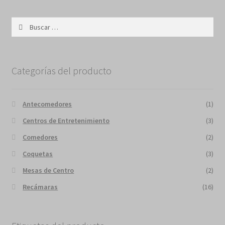
Buscar:
Categorías del producto
Antecomedores
(1)
Centros de Entretenimiento
(3)
Comedores
(2)
Coquetas
(3)
Mesas de Centro
(2)
Recámaras
(16)